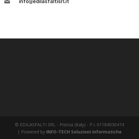

info@edilasfaltisrl.it
© EDILASFALTI SRL - Pistoia (Italy) - P.I. 01184030474
| Powered by
INFO-TECH Soluzioni informatiche