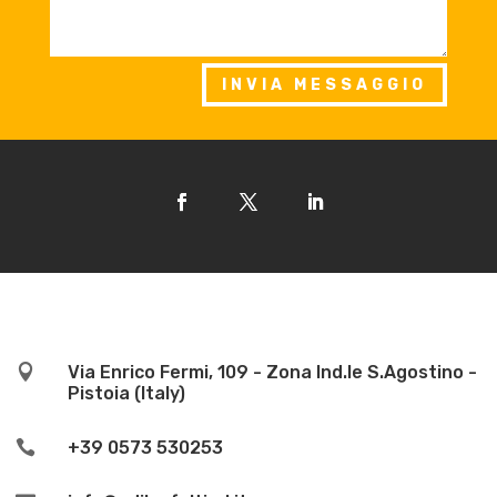
INVIA MESSAGGIO

Via Enrico Fermi, 109 - Zona Ind.le S.Agostino -
Pistoia (Italy)

+39 0573 530253